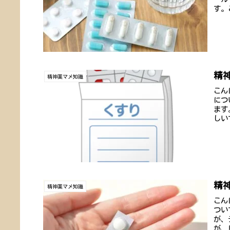
す。
精
精神薬マメ知識
こん
につ
ます
しい
精
精神薬マメ知識
こん
つい
が、
が、