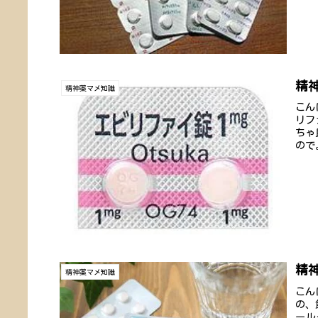
精
精神薬マメ知識
こん
リフ
ちゃ
ので
精
精神薬マメ知識
こん
の、
ール