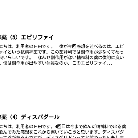
神薬（5）エビリファイ
にちは、利用者のＦ田です。 僕が今回感想を述べるのは、エビ
ァイという抗精神薬です。この薬評判では副作用が少なくてめっ
良いらしいです。 なんせ副作用がない精神科の薬は僕的に良い
。僕は副作用が出やすい体質なのか、このエビリファイ...
神薬（4）ディスパダール
にちは、利用者のＦ田です。4回目は今まで飲んだ精神科で出る薬
飲んでみた感想をこれから書いていこうと思います。ディスパダ
って薬があるんですが、ディスペリドンって名前やったりもしま