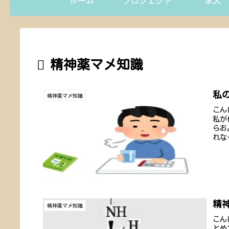
ホーム
プロジェクト
求人
精神薬マメ知識
私
精神薬マメ知識
こん
私が
らお
れな
精神
精神薬マメ知識
こん
とめ