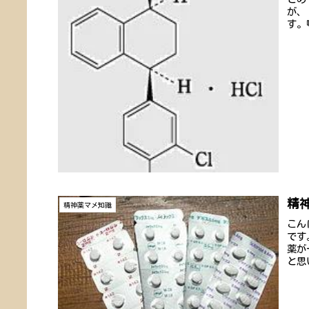
が、
す。
精
精神薬マメ知識
こん
です
薬が
と思