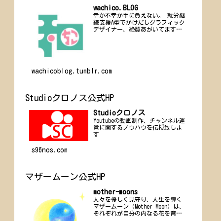
wachico.BLOG
幸か不幸か手に負えない。 就労継
続支援A型でかけだしグラフィック
デザイナー、絶賛あがいてます。
ひっそりお仕事募集中。
wachicoblog.tumblr.com
Studioクロノス公式HP
Studioクロノス
Youtubeの動画制作、チャンネル運
営に関するノウハウを伝授致しま
す
s96nos.com
マザームーン公式HP
mother-moons
人々を優しく見守り、人生を導く
マザームーン（Mother Moon）は、
それぞれが自分の内なる花を育み
咲かせ、その永遠に変わらぬ輝き