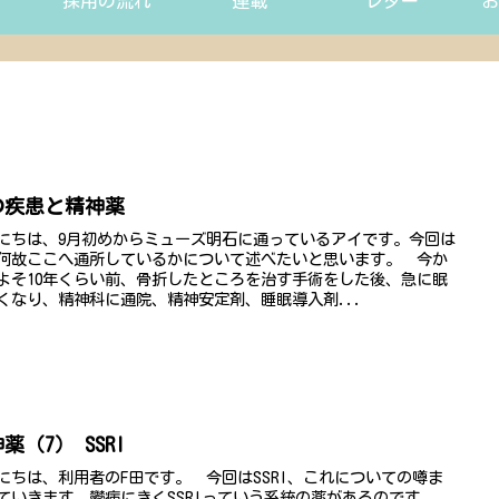
採用の流れ
連載
レター
お
の疾患と精神薬
にちは、9月初めからミューズ明石に通っているアイです。今回は
何故ここへ通所しているかについて述べたいと思います。​ 今か
よそ10年くらい前、骨折したところを治す手術をした後、急に眠
くなり、精神科に通院、精神安定剤、睡眠導入剤...
薬（7） SSRI
にちは、利用者のF田です。 今回はSSRI、これについての噂ま
ていきます。鬱病にきくSSRIっていう系統の薬があるのです