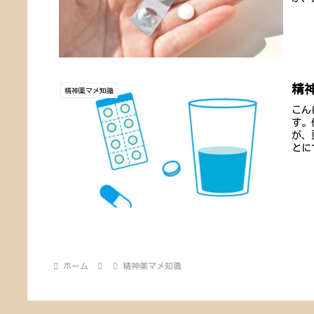
精
精神薬マメ知識
こん
す。
が、
とに
ホーム
精神薬マメ知識