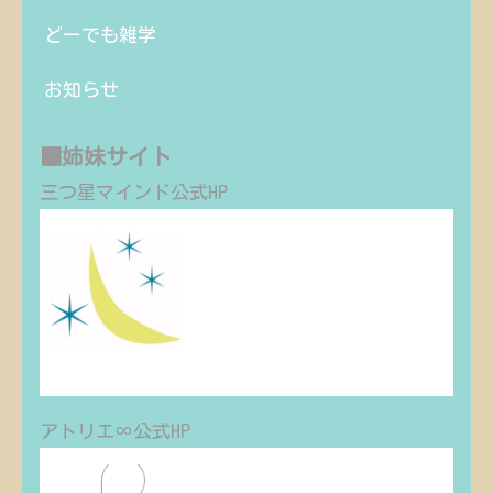
どーでも雑学
お知らせ
■姉妹サイト
三つ星マインド公式HP
3boshi-mind
皆さまのアマゾンへの出品をサポートし
ています！
3boshi-mind.com
アトリエ∞公式HP
アトリエ∞｜ロゴ・名刺・チラシ・
パンフレットなど各種デザイン・