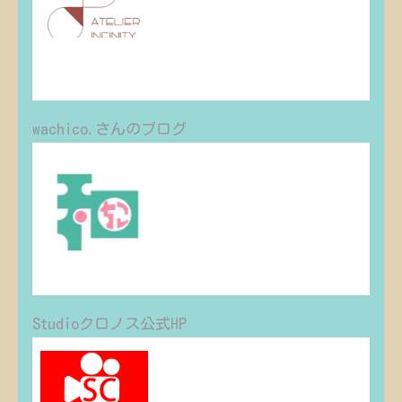
Web制作ご依頼承ります｜兵庫県明
石市 - アトリエ∞
アトリエ∞（インフィニティー）は、就
労継続支援A型・B型の利用者（障がい
者）がデザイナーを務める、新しい形の
デザインオフィスです。
atelier-infinity.com
wachico.さんのブログ
wachico.BLOG
幸か不幸か手に負えない。 就労継続支援
A型でかけだしグラフィックデザイナー、
絶賛あがいてます。 ひっそりお仕事募集
中。
wachicoblog.tumblr.com
Studioクロノス公式HP
Studioクロノス
Youtubeの動画制作、チャンネル運営に関
するノウハウを伝授致します