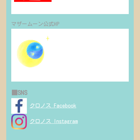
s96nos.com
マザームーン公式HP
mother-moons
人々を優しく見守り、人生を導くマザー
ムーン（Mother Moon）は、それぞれが自
分の内なる花を育み咲かせ、その永遠に
変わらぬ輝きを見つけてほしいという願
いから生まれました。マザームーン（母
なる月）の光とともに。 自分を知り、自
分らしく輝...
mother-moons.com
■SNS
クロノス Facebook
クロノス Instagram