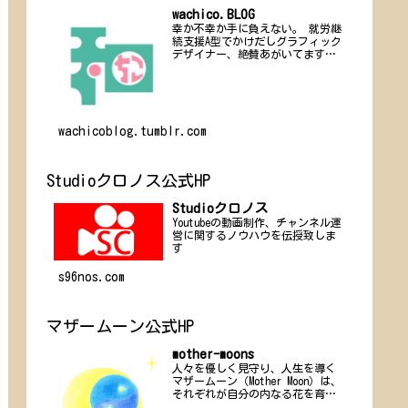
wachico.BLOG
幸か不幸か手に負えない。 就労継
続支援A型でかけだしグラフィック
デザイナー、絶賛あがいてます。
ひっそりお仕事募集中。
wachicoblog.tumblr.com
Studioクロノス公式HP
Studioクロノス
Youtubeの動画制作、チャンネル運
営に関するノウハウを伝授致しま
す
s96nos.com
マザームーン公式HP
mother-moons
人々を優しく見守り、人生を導く
マザームーン（Mother Moon）は、
それぞれが自分の内なる花を育み
咲かせ、その永遠に変わらぬ輝き