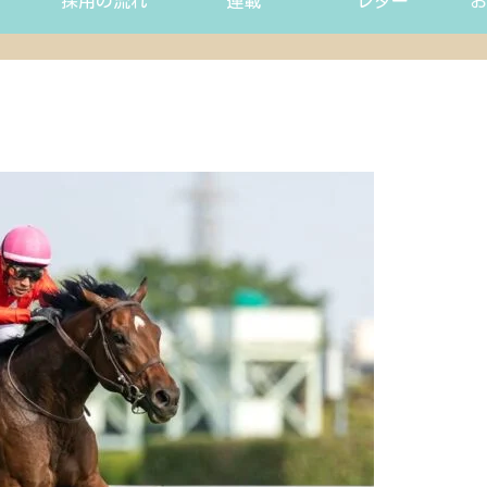
採用の流れ
連載
レター
お
】