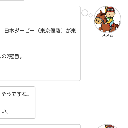
典、日本ダービー（東京優駿）が東
ススム
の2冠目。
りそうですね。
さい。